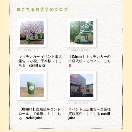
■こちるおすすめブログ
2021年3月31日
2020年11月20日
キッチンカー イベント出店
【Column】キッチンカーの
報告 ～小松川千本桜～｜こ
出店依頼～その２～｜こち
ちる cochill juice
る
2026年6月7日
2021年2月24日
【Column】血糖値をコント
イベント出店報告～企業様
ロールして健康に！｜こち
買取案件～｜こちる cochill
る cochill juice
juice