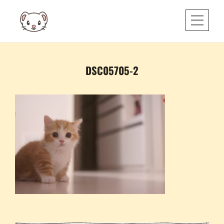
Skip
to
content
投
DSC05705-2
稿
ナ
ビ
ゲ
ー
シ
ョ
ン