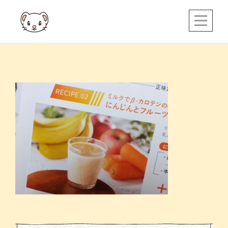
Skip
to
content
投
稿
ナ
ビ
ゲ
ー
シ
ョ
ン