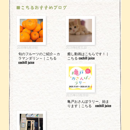
■こちるおすすめブログ
2020年5月10日
2019年8月31日
旬のフルーツのご紹介～カ
癒し動画はこちらです！｜
ラマンダリン～｜こちる
こちる cochill juice
cochill juice
2025年10月28日
亀戸おさんぽラリー、始ま
ります｜こちる cochill juice