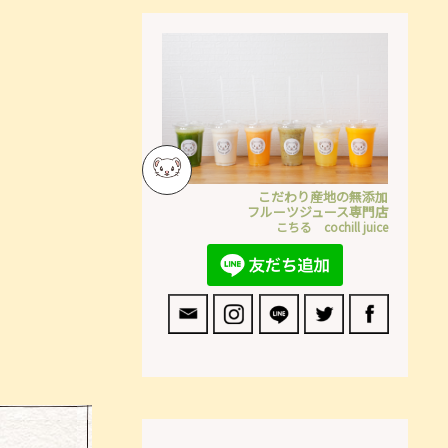
こだわり産地の無添加
フルーツジュース専門店
こちる cochill juice