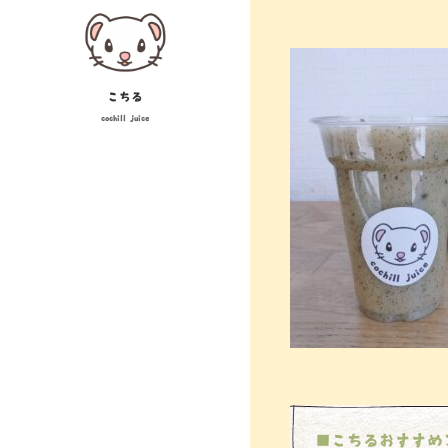
Skip
投
to
稿
content
ナ
こちる
cochill juice
ビ
ゲ
ー
シ
ョ
ン
■こちるおすすめ