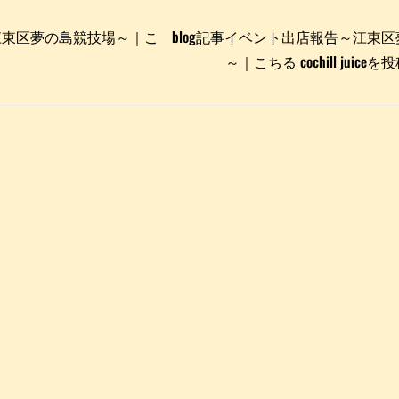
江東区夢の島競技場～｜こ
blog記事イベント出店報告～江東
～｜こちる cochill juic