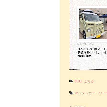
2020年1月28日
イベント出店報告～企
様買取案件～｜こちる
cochill juice
Categories
BLOG
こちる
Tags
キッチンカー
フルー