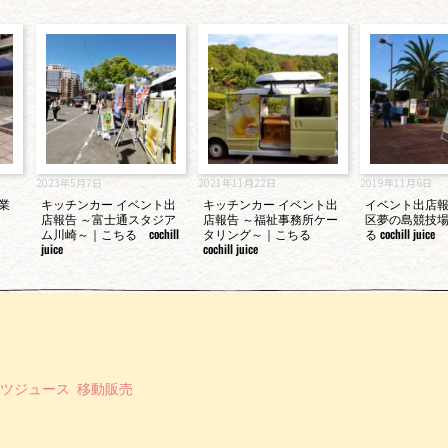
2023年5月7日
2021年11月22日
2019年11月6日
業
キッチンカー イベント出
キッチンカー イベント出
イベント出店
店報告 ～富士通スタジア
店報告 ～福祉事務所ケー
区夢の島競技
ム川崎～｜こちる cochill
タリング～｜こちる
る cochill juice
juice
cochill juice
ツジュース
移動販売