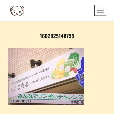
Skip
to
content
投
1602825148755
稿
ナ
ビ
ゲ
ー
シ
ョ
ン