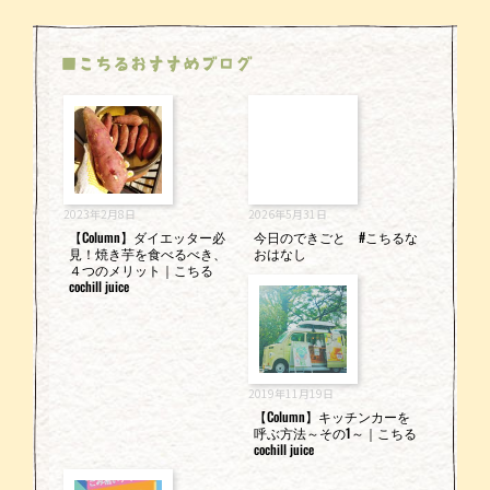
■こちるおすすめブログ
2023年2月8日
2026年5月31日
【Column】ダイエッター必
今日のできごと #こちるな
見！焼き芋を食べるべき、
おはなし
４つのメリット｜こちる
cochill juice
2019年11月19日
【Column】キッチンカーを
呼ぶ方法～その1～｜こちる
cochill juice