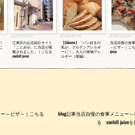
2020年2月28日
2022年6月13日
2026年3月22日
！
江東区のお店紹介サイト
【Column】「パン好きの
当店自慢の食
こ
「ことみせ」に当店が掲
私が、グルテンアレルギ
～ピザ～｜こちる 
載されました。｜こちる
ーに！」大人の食物アレ
juice
cochill juice
ルギー（後編）
ュー～ピザ～｜こちる
blog記事当店自慢の食事メニュー
る cochill ju