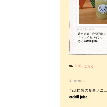
2019年8月11日
暑さ対策・疲労回復に
「キウイ＆パイン」｜
ちる cochill juice
Categories
BLOG
こちる
PREVIOUS
当店自慢の食事メニ
cochill juice