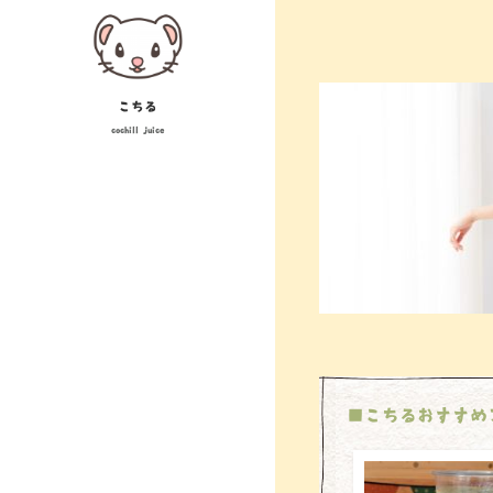
Skip
投
to
稿
content
ナ
こちる
cochill juice
ビ
ゲ
ー
シ
ョ
ン
■こちるおすすめ