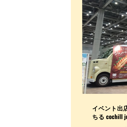
報
告
～
オ
ン
リ
ー
フ
ェ
ス
タ
＠
東
京
ビ
ッ
ク
サ
イベント出
イ
ト
ちる cochill j
～
｜