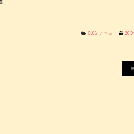
続
イ
G
ベ
ILL
ン
E
ト
Categories
BLOG
こちる
201
出
店
報
告
～
オ
ン
リ
ー
フ
ェ
ス
タ
＠
東
京