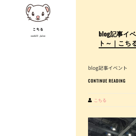
Skip
to
content
こちる
blog記事
cochill juice
ト～｜こちる c
blog記事イベント
BLOG
CONTINUE READING
記
事
イ
By
こちる
ベ
ン
ト
出
店