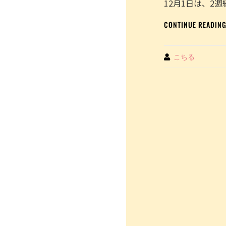
12月1日は、2週
こ
ち
CONTINUE READIN
る
COCH
JUIC
By
こちる
を
投
稿
投
し
ま
稿
し
た。
ナ
ビ
ゲ
ー
シ
ョ