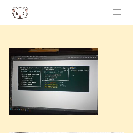
Skip
to
content
投
稿
ナ
ビ
ゲ
ー
シ
ョ
ン