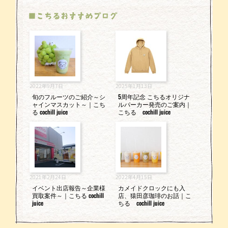
■こちるおすすめブログ
2022年9月7日
2025年1月13日
旬のフルーツのご紹介～シ
5周年記念 こちるオリジナ
ャインマスカット～｜こち
ルパーカー発売のご案内｜
る cochill juice
こちる cochill juice
2021年2月24日
2022年4月15日
イベント出店報告～企業様
カメイドクロックにも入
買取案件～｜こちる cochill
店、猿田彦珈琲のお話｜こ
juice
ちる cochill juice