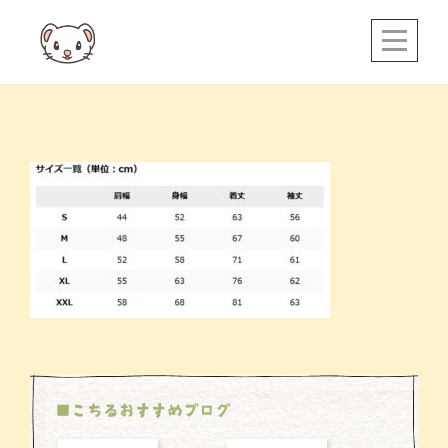
Skip
to
content
投
稿
ナ
ビ
ゲ
ー
シ
ョ
ン
■こちるおすすめブログ