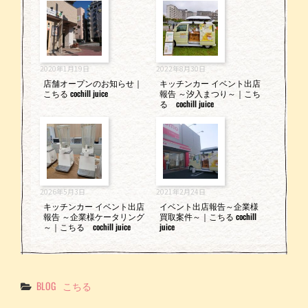
2020年1月19日
2022年8月30日
店舗オープンのお知らせ｜
キッチンカー イベント出店
こちる cochill juice
報告 ～汐入まつり～｜こち
る cochill juice
2026年5月3日
2021年2月24日
キッチンカー イベント出店
イベント出店報告～企業様
報告 ～企業様ケータリング
買取案件～｜こちる cochill
～｜こちる cochill juice
juice
Categories
BLOG
こちる