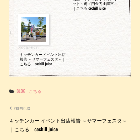
ット～虎ノ門金刀比羅宮～
｜こちる cochill juice
2022年8月2日
キッチンカー イベント出店
報告 ～サマーフェスタ～｜
こちる cochill juice
Categories
BLOG
こちる
PREVIOUS
キッチンカー イベント出店報告 ～サマーフェスタ～
｜こちる cochill juice