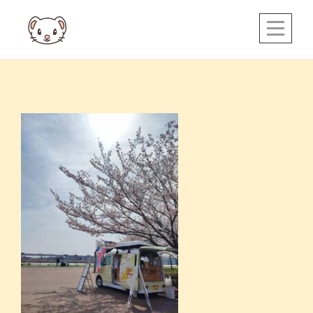
Skip
to
content
投
稿
ナ
ビ
ゲ
ー
シ
ョ
ン