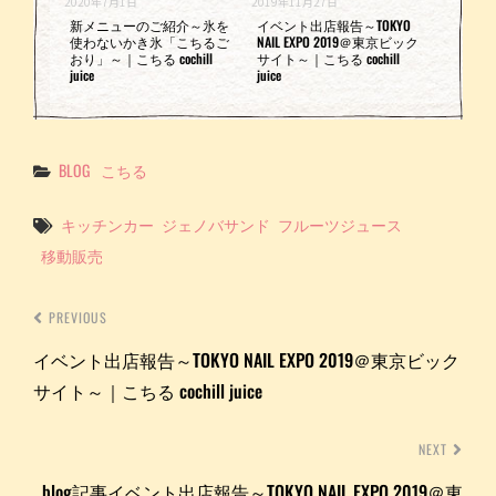
2020年7月1日
2019年11月27日
新メニューのご紹介～氷を
イベント出店報告～TOKYO
使わないかき氷「こちるご
NAIL EXPO 2019＠東京ビック
おり」～｜こちる cochill
サイト～｜こちる cochill
juice
juice
Categories
BLOG
こちる
Tags
キッチンカー
ジェノバサンド
フルーツジュース
移動販売
PREVIOUS
イベント出店報告～TOKYO NAIL EXPO 2019＠東京ビック
サイト～｜こちる cochill juice
NEXT
blog記事イベント出店報告～TOKYO NAIL EXPO 2019＠東