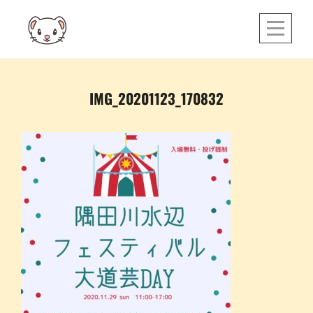
Skip
to
content
投
IMG_20201123_170832
稿
ナ
ビ
ゲ
ー
シ
ョ
ン