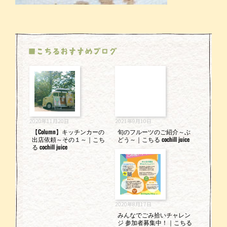
■こちるおすすめブログ
2020年11月20日
2021年9月10日
【Column】キッチンカーの
旬のフルーツのご紹介～ぶ
出店依頼～その１～｜こち
どう～｜こちる cochill juice
る cochill juice
2020年8月17日
みんなでごみ拾いチャレン
ジ 参加者募集中！｜こちる