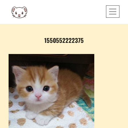
Skip
to
content
投
1550552222375
稿
ナ
ビ
ゲ
ー
シ
ョ
ン