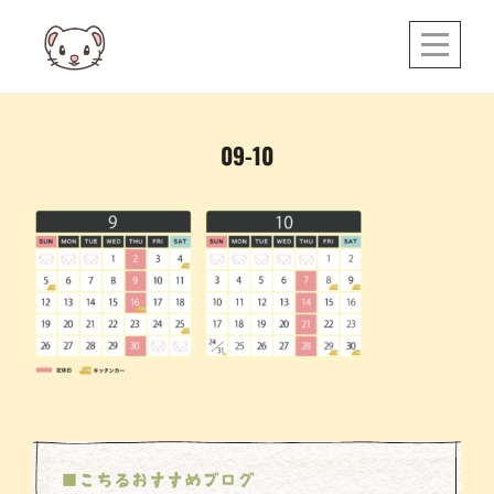
Skip
to
content
投
09-10
稿
ナ
ビ
ゲ
ー
シ
ョ
ン
■こちるおすすめブログ