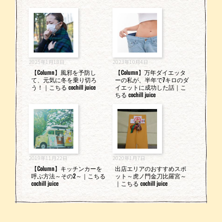
2025年1月18日
2023年10月4日
【Column】風邪を予防し
【Column】万年ダイエッタ
て、元気に冬を乗り切ろ
ーの私が、半年で7キロのダ
う！｜こちる cochill juice
イエットに成功した話｜こ
ちる cochill juice
2019年11月22日
2020年1月7日
【Column】キッチンカーを
出店エリアのおすすめスポ
呼ぶ方法～その2～｜こちる
ット～虎ノ門金刀比羅宮～
cochill juice
｜こちる cochill juice