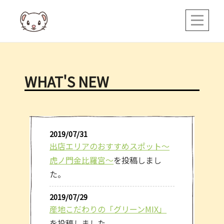
Skip
to
content
WHAT'S NEW
2019/07/31
出店エリアのおすすめスポット～
虎ノ門金比羅宮～
を投稿しまし
た。
2019/07/29
産地こだわりの「グリーンMIX」
を投稿しました。