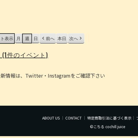
スト
表示
月
週
日
前へ
本日
次へ
日
(1件のイベント)
報は、Twitter・Instagramをご確認下さい
ABOUT US
｜
CONTACT
｜
特定商取引法に基づく表示
｜
©こちる cochill juice