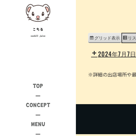
Skip
to
content
こちる
cochill juice
グリッド
表示
リ
2024年7月7
※詳細の出店場所や最新情
TOP
CONCEPT
MENU